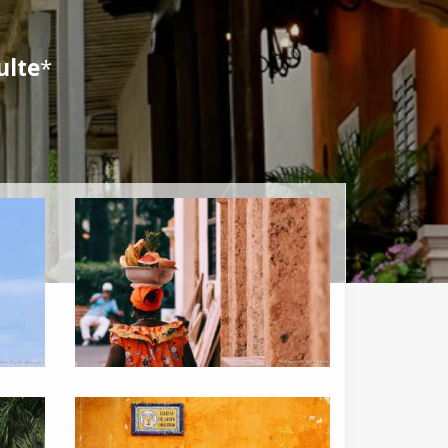
ulte
*