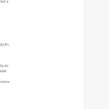
otel e
epção,
nda do
dade
pontos