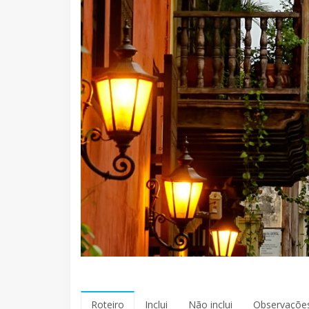
Roteiro
Inclui
Não inclui
Observaçõe