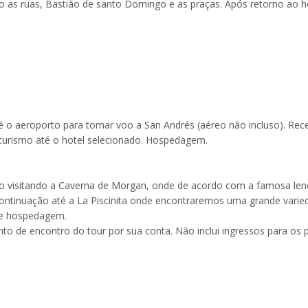
o as ruas, Bastião de santo Domingo e as praças. Após retorno ao h
é o aeroporto para tomar voo a San Andrés (aéreo não incluso). Rec
 turismo até o hotel selecionado. Hospedagem.
ico visitando a Caverna de Morgan, onde de acordo com a famosa le
ontinuação até a La Piscinita onde encontraremos uma grande varie
o e hospedagem.
to de encontro do tour por sua conta. Não inclui ingressos para os 