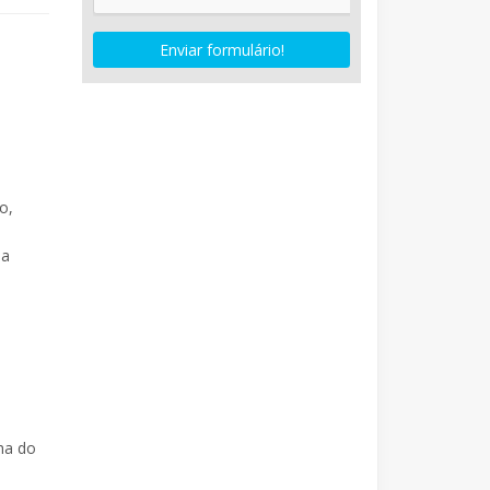
Enviar formulário!
o,
da
ha do